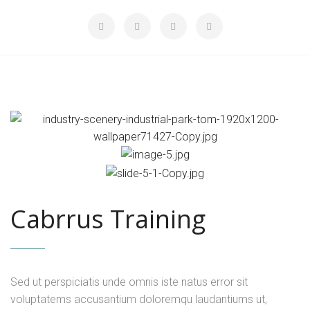
Cabrrus Training
Sed ut perspiciatis unde omnis iste natus error sit
voluptatems accusantium doloremqu laudantiums ut,