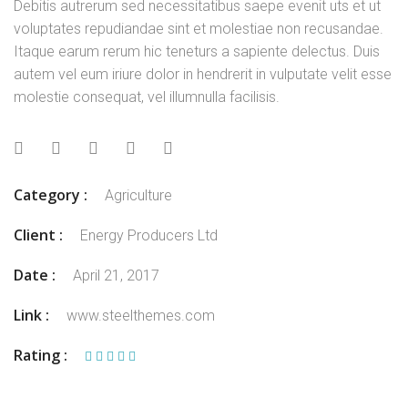
Debitis autrerum sed necessitatibus saepe evenit uts et ut
voluptates repudiandae sint et molestiae non recusandae.
Itaque earum rerum hic teneturs a sapiente delectus. Duis
autem vel eum iriure dolor in hendrerit in vulputate velit esse
molestie consequat, vel illumnulla facilisis.
Category :
Agriculture
Client :
Energy Producers Ltd
Date :
April 21, 2017
Link :
www.steelthemes.com
Rating :