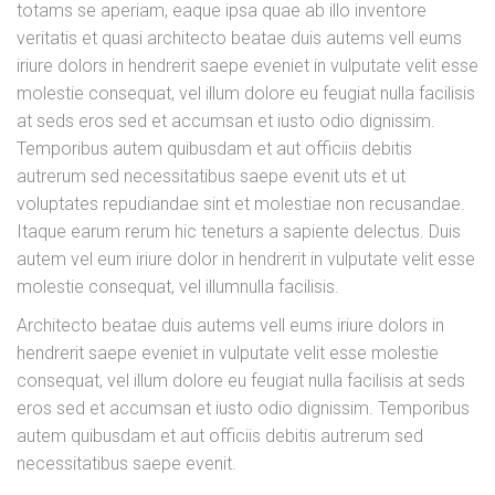
totams se aperiam, eaque ipsa quae ab illo inventore
veritatis et quasi architecto beatae duis autems vell eums
iriure dolors in hendrerit saepe eveniet in vulputate velit esse
molestie consequat, vel illum dolore eu feugiat nulla facilisis
at seds eros sed et accumsan et iusto odio dignissim.
Temporibus autem quibusdam et aut officiis debitis
autrerum sed necessitatibus saepe evenit uts et ut
voluptates repudiandae sint et molestiae non recusandae.
Itaque earum rerum hic teneturs a sapiente delectus. Duis
autem vel eum iriure dolor in hendrerit in vulputate velit esse
molestie consequat, vel illumnulla facilisis.
Architecto beatae duis autems vell eums iriure dolors in
hendrerit saepe eveniet in vulputate velit esse molestie
consequat, vel illum dolore eu feugiat nulla facilisis at seds
eros sed et accumsan et iusto odio dignissim. Temporibus
autem quibusdam et aut officiis debitis autrerum sed
necessitatibus saepe evenit.